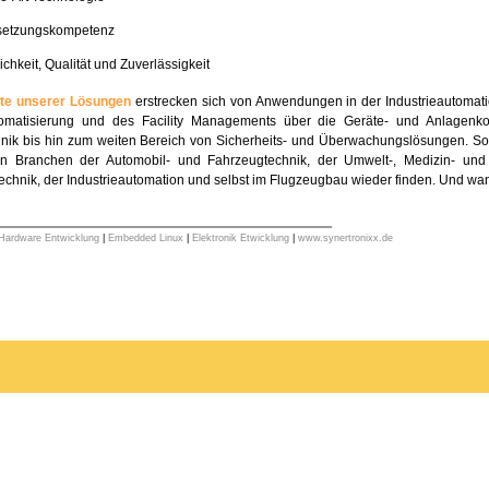
etzungskompetenz
lichkeit, Qualität und Zuverlässigkeit
ete unserer Lösungen
erstrecken sich von Anwendungen in der Industrieautoma
omatisierung und des Facility Managements über die Geräte- und Anlagen
hnik bis hin zum weiten Bereich von Sicherheits- und Überwachungslösungen. So 
n Branchen der Automobil- und Fahrzeugtechnik, der Umwelt-, Medizin- und E
chnik, der Industrieautomation und selbst im Flugzeugbau wieder finden. Und w
Hardware Entwicklung
|
Embedded Linux
|
Elektronik Etwicklung
|
www.synertronixx.de