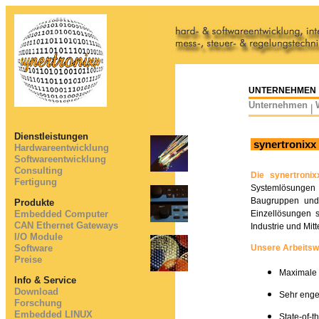
UNTERNEHMEN
Unternehmen
Dienstleistungen
synertronixx
Hardwareentwicklung
Softwareentwicklung
Consulting
Die synertroni
Fertigung
Systemlösungen 
Baugruppen und 
Produkte
Embedded Computer
Einzellösungen s
CAN Ethernet Gateways
Industrie und Mit
I/O Module
Software
Unsere Arbeitswe
Preise
Maximale 
Info & Service
Download
Sehr enge
Forschung
Embedded LINUX
State-of-t