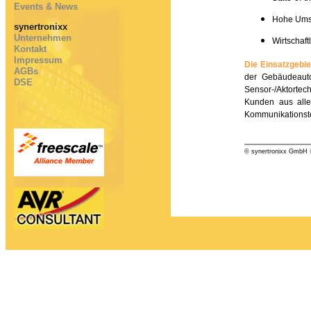
Events & News
Hohe Ums
synertronixx
Unternehmen
Wirtschaft
Kontakt
Impressum
Die Einsatzgebi
AGBs
der Gebäudeaut
DSE
Sensor-/Aktortec
Kunden aus alle
Kommunikationste
© synertronixx GmbH